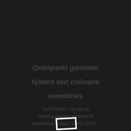
Onbeperkt genieten
tijdens een culinaire
wereldreis
Vanaf heden zijn wij op
openingsdagen telefonisch
bereikbaar tussen 14:00-22:00.